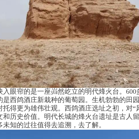
映入眼帘的是一座岿然屹立的明代烽火台。600
的是西鸽酒庄新栽种的葡萄园。生机勃勃的田
衬托得更为雄伟壮观。西鸽酒庄选址之初，对“
文和历史价值。明代长城的烽火台遗址是古人
多未知的过往值得去追溯，去了解。