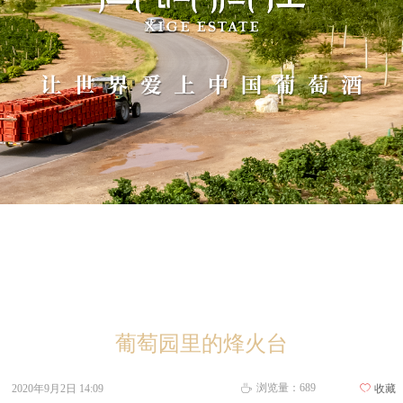
葡萄园里的烽火台
浏览量：
689
2020年9月2日
14:09
ꄀ
收藏
ꄘ