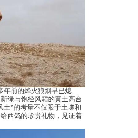
多年前的烽火狼烟早已熄
园新绿与饱经风霜的黄土高台
风土”的考量不仅限于土壤和
留给西鸽的珍贵礼物，见证着