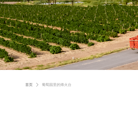
首页
ꄲ
葡萄园里的烽火台