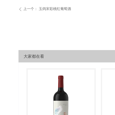
上一个：
玉鸽宋彩桃红葡萄酒
ꄴ
大家都在看