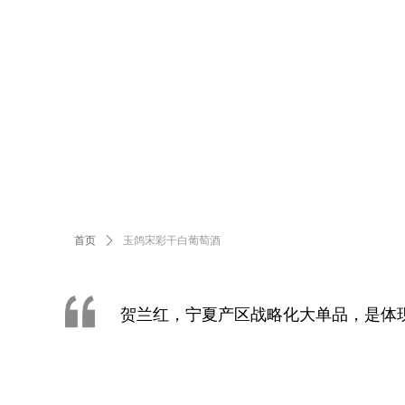
首页
ꄲ
玉鸽宋彩干白葡萄酒
贺兰红，宁夏产区战略化大单品，是体
型产品。