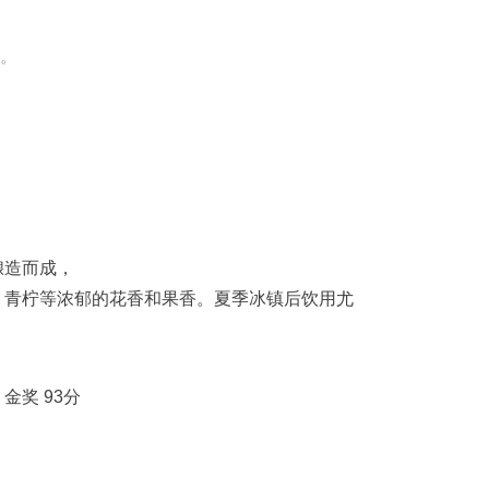
。
酿造而成，
、青柠等浓郁的花香和果香。夏季冰镇后饮用尤
 金奖 93分