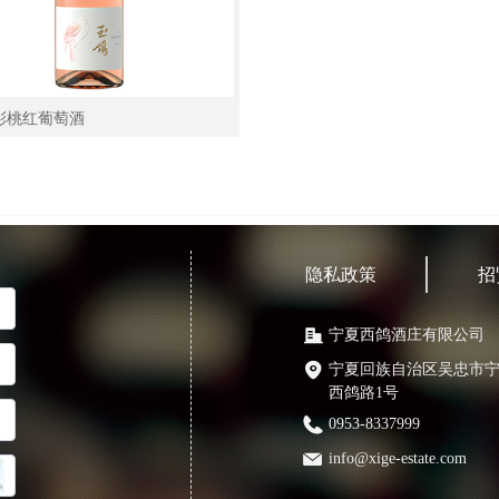
彩桃红葡萄酒
隐私政策
招
宁夏西鸽酒庄有限公司
宁夏回族自治区吴忠市
西鸽路1号
0953-8337999
info@xige-estate.com