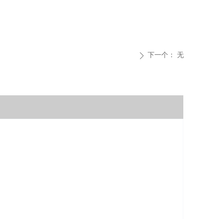
下一个：
无
ꄲ