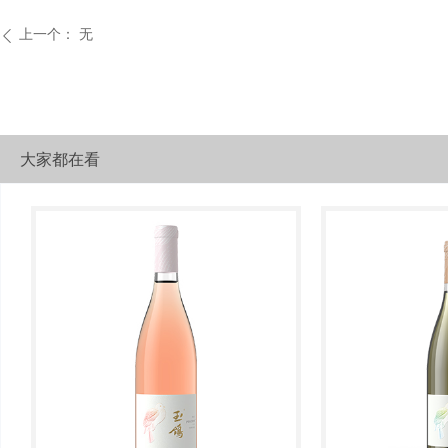
上一个：
无
ꄴ
大家都在看