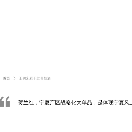
首页
ꄲ
玉鸽宋彩干红葡萄酒
贺兰红，宁夏产区战略化大单品，是体现宁夏风
型产品。