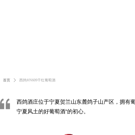
首页
ꄲ
西鸽®N609干红葡萄酒
西鸽酒庄位于宁夏贺兰山东麓鸽子山产区，拥有葡
宁夏风土的好葡萄酒”的初心。