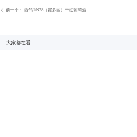
前一个：
西鸽®N28（霞多丽）干红葡萄酒
ꄴ
大家都在看