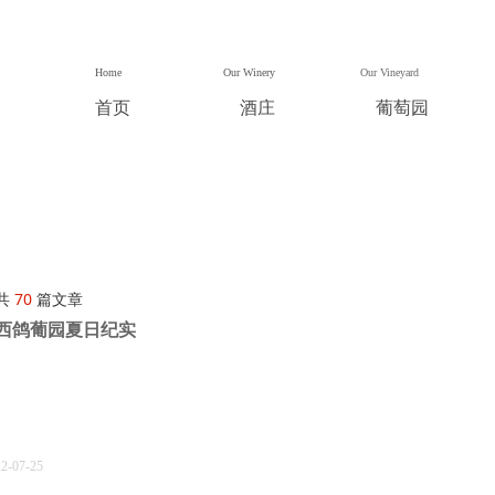
Home
Our Winery
Our Vineyard
首页
酒庄
葡萄园
共
70
篇文章
西鸽葡园夏日纪实
22-07-25