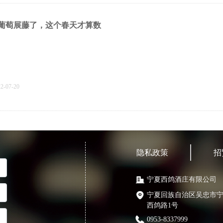
葡萄展藤了，这个春天才算数
22-07-20
TA来了| 感受「百变女王」的西北风骨
隐私政策
招
霞多丽（Chardonnay）是全球种植范围最广泛的白葡萄品种，它适应力强，
可爽脆轻盈，可浓香馥郁，风格多变。
宁夏西鸽酒庄有限公司
22-07-20
宁夏回族自治区吴忠市
西鸽路1号
0953-8337999