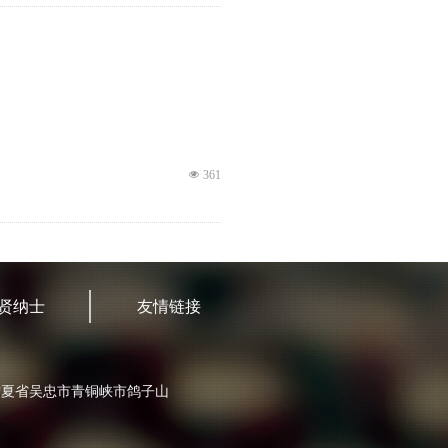
넶
361
贤纳士
友情链接
用霞多丽酿造的葡萄酒可静止，可起泡，
宁夏省吴忠市青铜峡市鸽子山
넶
523